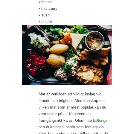
• fajitas
• thai curry
• sushi
• falafel
Mat är verkligen ett viktigt inslag vid
firande och högtider. Med kunskap om
vilken mat som är mest populär kan du
vara säker på att förbereda ett
framgångsrikt kalas. Glöm inte
ballonger
och dukningstillbehör som förslagsvis
köps hos partytajm.se. Vilken mat är då