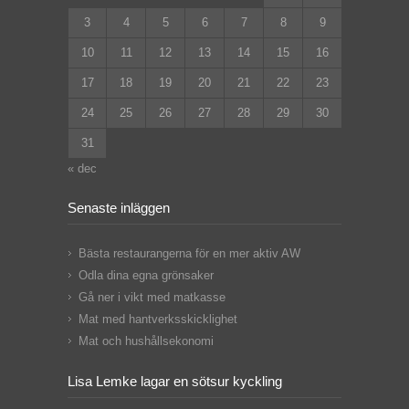
3
4
5
6
7
8
9
10
11
12
13
14
15
16
17
18
19
20
21
22
23
24
25
26
27
28
29
30
31
« dec
Senaste inläggen
Bästa restaurangerna för en mer aktiv AW
Odla dina egna grönsaker
Gå ner i vikt med matkasse
Mat med hantverksskicklighet
Mat och hushållsekonomi
Lisa Lemke lagar en sötsur kyckling