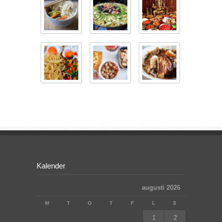
Kalender
augusti 2026
M
T
O
T
F
L
S
1
2