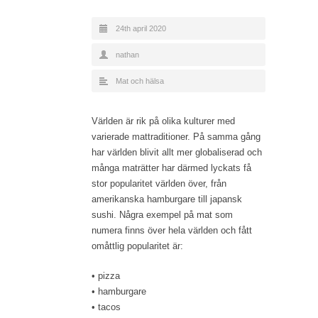
24th april 2020
nathan
Mat och hälsa
Världen är rik på olika kulturer med
varierade mattraditioner. På samma gång
har världen blivit allt mer globaliserad och
många maträtter har därmed lyckats få
stor popularitet världen över, från
amerikanska hamburgare till japansk
sushi. Några exempel på mat som
numera finns över hela världen och fått
omåttlig popularitet är:
• pizza
• hamburgare
• tacos