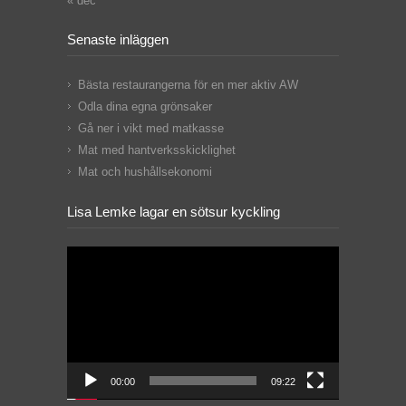
« dec
Senaste inläggen
Bästa restaurangerna för en mer aktiv AW
Odla dina egna grönsaker
Gå ner i vikt med matkasse
Mat med hantverksskicklighet
Mat och hushållsekonomi
Lisa Lemke lagar en sötsur kyckling
Videospelare
00:00
09:22